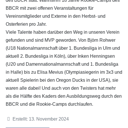
des BBCR statt. Wahnsinn! 18 Jahre Rookie-Camps des
BBCR mit zwei offenen Veranstaltungen für
Partner
Hallenübersicht
Vereinsmitglieder und Externe in den Herbst- und
Osterferien pro Jahr.
Historie
Links zum BVSH u. a.
Viele Talente haben darüber den Weg in unseren Verein
gefunden und sind MVP geworden. Von Björn Rohwer
Trainerabrechnung
(U18 Nationalmannschaft über 1. Bundesliga in Ulm und
aktuell 2. Bundesliga in Köln), über Inken Henningsen
Rechtliches
(U20 und Damennationalmannschaft und 1. Bundesliga
in Halle) bis zu Elisa Mevius (Olympiasiegerin im 3x3 und
aktuell Spielerin bei den Oregon Ducks in der USA), sie
waren alle dabei! Und auch von den Twisters hat mehr
als die Hälfte des Kaders den Ausbildungsweg durch den
BBCR und die Rookie-Camps durchlaufen.
Details
Erstellt: 13. November 2024