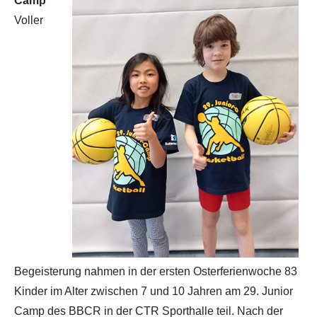
Camp
Voller
Partner
Hallenübersicht
Historie
Links zum BVSH u. a.
Trainerabrechnung
Rechtliches
Begeisterung nahmen in der ersten Osterferienwoche 83
Kinder im Alter zwischen 7 und 10 Jahren am 29. Junior
Camp des BBCR in der CTR Sporthalle teil. Nach der