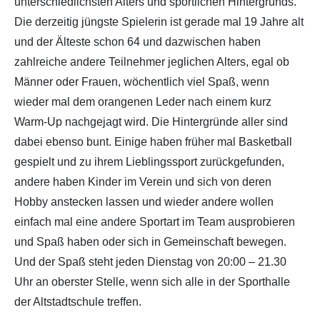
unterschiedlichsten Alters und sportlichen Hintergrunds.
Die derzeitig jüngste Spielerin ist gerade mal 19 Jahre alt
Partner
Hallenübersicht
und der Älteste schon 64 und dazwischen haben
zahlreiche andere Teilnehmer jeglichen Alters, egal ob
Historie
Links zum BVSH u. a.
Männer oder Frauen, wöchentlich viel Spaß, wenn
wieder mal dem orangenen Leder nach einem kurz
Trainerabrechnung
Warm-Up nachgejagt wird. Die Hintergründe aller sind
dabei ebenso bunt. Einige haben früher mal Basketball
Rechtliches
gespielt und zu ihrem Lieblingssport zurückgefunden,
andere haben Kinder im Verein und sich von deren
Hobby anstecken lassen und wieder andere wollen
einfach mal eine andere Sportart im Team ausprobieren
und Spaß haben oder sich in Gemeinschaft bewegen.
Und der Spaß steht jeden Dienstag von 20:00 – 21.30
Uhr an oberster Stelle, wenn sich alle in der Sporthalle
der Altstadtschule treffen.