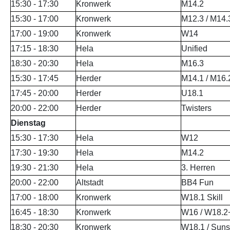
15:30 - 17:30
Kronwerk
M14.2
15:30 - 17:00
Kronwerk
M12.3 / M14.
Partner
Hallenübersicht
17:00 - 19:00
Kronwerk
W14
17:15 - 18:30
Hela
Unified
Historie
Links zum BVSH u. a.
18:30 - 20:30
Hela
M16.3
Trainerabrechnung
15:30 - 17:45
Herder
M14.1 / M16.
17:45 - 20:00
Herder
U18.1
Rechtliches
20:00 - 22:00
Herder
Twisters
Dienstag
15:30 - 17:30
Hela
W12
17:30 - 19:30
Hela
M14.2
19:30 - 21:30
Hela
3. Herren
20:00 - 22:00
Altstadt
BB4 Fun
17:00 - 18:00
Kronwerk
W18.1 Skill
16:45 - 18:30
Kronwerk
W16 / W18.2
18:30 - 20:30
Kronwerk
W18.1 / Suns