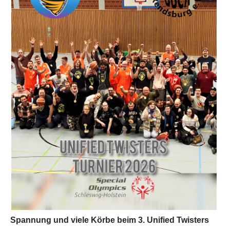
Partner
Hallenübersicht
Historie
Links zum BVSH u. a.
Trainerabrechnung
Rechtliches
Spannung und viele Körbe beim 3. Unified Twisters