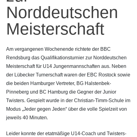
Norddeutschen
Partner
Hallenübersicht
Meisterschaft
Historie
Links zum BVSH u. a.
Trainerabrechnung
Am vergangenen Wochenende richtete der BBC
Rendsburg das Qualifikationsturnier zur Norddeutschen
Rechtliches
Meisterschaft für U14 Jungenmannschaften aus. Neben
der Lübecker Turnerschaft waren der EBC Rostock sowie
die beiden Hamburger Vertreter, BG Halstenbek-
Pinneberg und BC Hamburg die Gegner der Junior
Twisters. Gespielt wurde in der Christian-Timm-Schule im
Modus „Jeder gegen Jeden“ über die volle Spielzeit von
jeweils 40 Minuten.
Leider konnte der etatmäßige U14-Coach und Twisters-