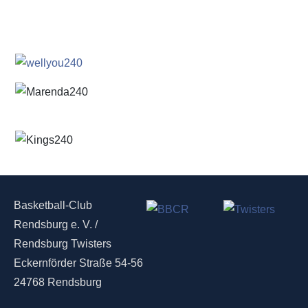
Basketball-Club
Rendsburg e. V. /
Rendsburg Twisters
Eckernförder Straße 54-56
24768 Rendsburg