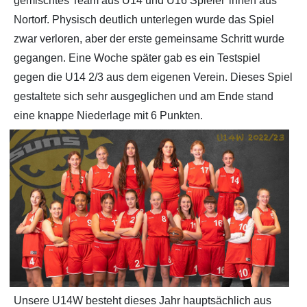
gemischtes Team aus U14 und U16 Spieler*innen aus
Nortorf. Physisch deutlich unterlegen wurde das Spiel
Partner
Hallenübersicht
zwar verloren, aber der erste gemeinsame Schritt wurde
gegangen. Eine Woche später gab es ein Testspiel
Historie
Links zum BVSH u. a.
gegen die U14 2/3 aus dem eigenen Verein. Dieses Spiel
gestaltete sich sehr ausgeglichen und am Ende stand
Trainerabrechnung
eine knappe Niederlage mit 6 Punkten.
Rechtliches
Unsere U14W besteht dieses Jahr hauptsächlich aus