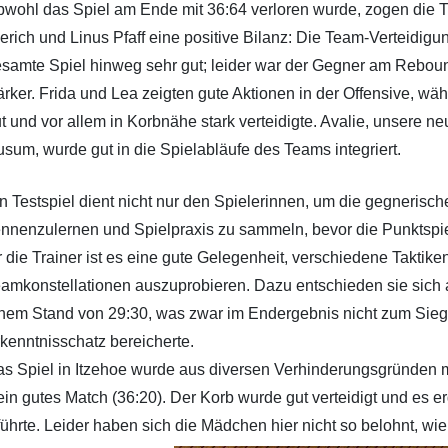
wohl das Spiel am Ende mit 36:64 verloren wurde, zogen die T
erich und Linus Pfaff eine positive Bilanz: Die Team-Verteidigu
samte Spiel hinweg sehr gut; leider war der Gegner am Reboun
ärker. Frida und Lea zeigten gute Aktionen in der Offensive, w
t und vor allem in Korbnähe stark verteidigte. Avalie, unsere ne
sum, wurde gut in die Spielabläufe des Teams integriert.
n Testspiel dient nicht nur den Spielerinnen, um die gegnerisc
nnenzulernen und Spielpraxis zu sammeln, bevor die Punktspie
r die Trainer ist es eine gute Gelegenheit, verschiedene Taktike
amkonstellationen auszuprobieren. Dazu entschieden sie sich 
nem Stand von 29:30, was zwar im Endergebnis nicht zum Sieg 
kenntnisschatz bereicherte.
s Spiel in Itzehoe wurde aus diversen Verhinderungsgründen m
 ein gutes Match (36:20). Der Korb wurde gut verteidigt und es e
hrte. Leider haben sich die Mädchen hier nicht so belohnt, wie 