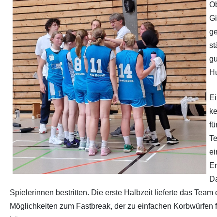
Ob
Gi
Partner
Hallenübersicht
ge
st
Historie
Links zum BVSH u. a.
gu
Trainerabrechnung
Hu
Rechtliches
Ei
ke
fü
Te
ei
Er
Da
Spielerinnen bestritten. Die erste Halbzeit lieferte das Team
Möglichkeiten zum Fastbreak, der zu einfachen Korbwürfen fü