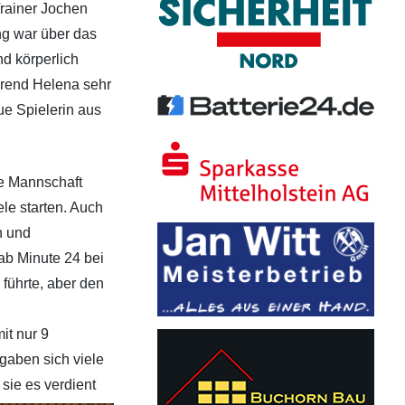
rainer Jochen
ng war über das
d körperlich
ährend Helena sehr
ue Spielerin aus
he Mannschaft
le starten. Auch
n und
ab Minute 24 bei
führte, aber den
it nur 9
rgaben sich viele
sie es verdient