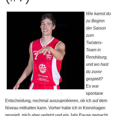
Partner
Hallenübersicht
Wie kamst du
zu Beginn
Historie
Links zum BVSH u. a.
der Saison
zum
Trainerabrechnung
Twisters-
Team in
Rechtliches
Rendsburg,
und wo hast
du zuvor
gespielt?
Es war
spontane
Entscheidung, nochmal auszuprobieren, ob ich auf dem
Niveau mithalten kann. Vorher habe ich in Kronshagen
gespielt, mich aber verletzt und ein Jahr Pause gemacht