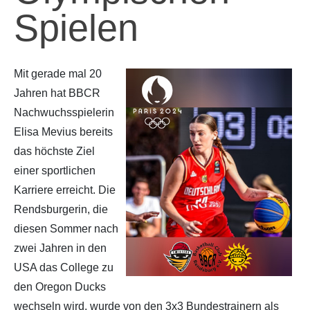
Spielen
Partner
Hallenübersicht
Historie
Links zum BVSH u. a.
Mit gerade mal 20
Jahren hat BBCR
Trainerabrechnung
Nachwuchsspielerin
Elisa Mevius bereits
Rechtliches
das höchste Ziel
einer sportlichen
Karriere erreicht. Die
Rendsburgerin, die
diesen Sommer nach
zwei Jahren in den
USA das College zu
den Oregon Ducks
wechseln wird, wurde von den 3x3 Bundestrainern als