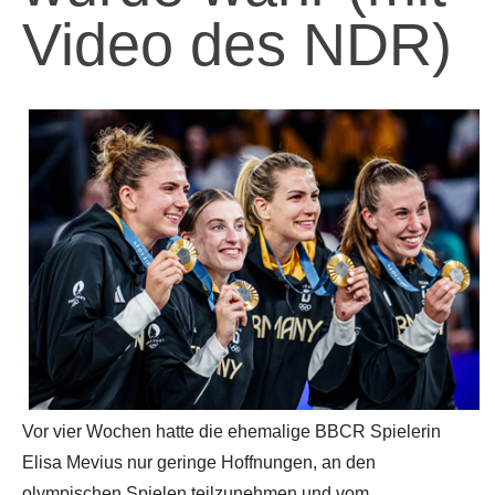
Video des NDR)
Partner
Hallenübersicht
Historie
Links zum BVSH u. a.
Trainerabrechnung
Rechtliches
Vor vier Wochen hatte die ehemalige BBCR Spielerin
Elisa Mevius nur geringe Hoffnungen, an den
olympischen Spielen teilzunehmen und vom