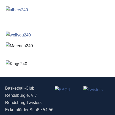
Basketball-Club
Rendsburg e. V. /
Rendsburg Twisters
Eckernförder Straße 54-56