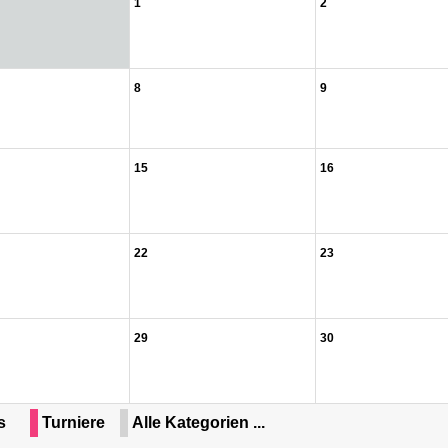
1
2
8
9
15
16
22
23
29
30
s
Turniere
Alle Kategorien ...