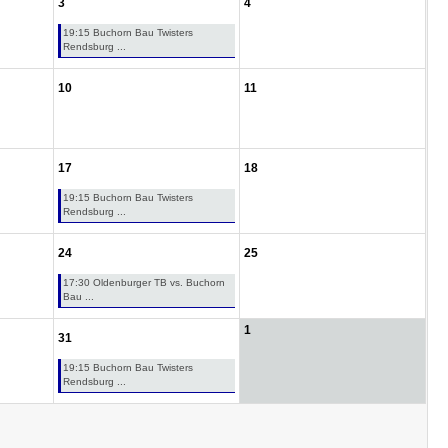
3
4
19:15 Buchorn Bau Twisters
Rendsburg ...
10
11
17
18
19:15 Buchorn Bau Twisters
Rendsburg ...
24
25
17:30 Oldenburger TB vs. Buchorn
Bau ...
1
31
19:15 Buchorn Bau Twisters
Rendsburg ...