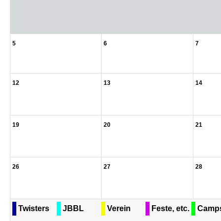
5
6
7
12
13
14
19
20
21
26
27
28
Twisters
JBBL
Verein
Feste, etc.
Camp