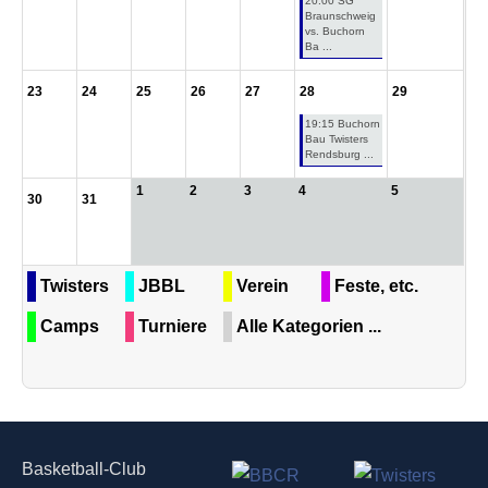
20:00 SG
Braunschweig
vs. Buchorn
Ba ...
23
24
25
26
27
28
29
19:15 Buchorn
Bau Twisters
Rendsburg ...
1
2
3
4
5
30
31
Twisters
JBBL
Verein
Feste, etc.
Camps
Turniere
Alle Kategorien ...
Basketball-Club