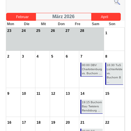
Partner
Hallenübersicht
März 2026
Februar
April
Mon
Die
Mit
Don
Fre
Sam
Son
Historie
Links zum BVSH u. a.
23
24
25
26
27
28
1
Trainerabrechnung
2
3
4
5
6
7
8
Rechtliches
00:00 DBV
16:30 TuS
Charlottenburg
Lichterfelde
vs. Buchorn ...
vs.
Buchorn B
...
9
10
11
12
13
14
15
19:15 Buchorn
Bau Twisters
Rendsburg ...
16
17
18
19
20
21
22