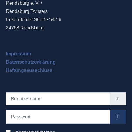
Rendsburg e. V. /
Rendsburg Twisters
Eckernförder Straße 54-56
24768 Rendsburg
Impressum
Datenschutzerklärung
Haftungsausschluss
Benutzername
Passwort
Passwo