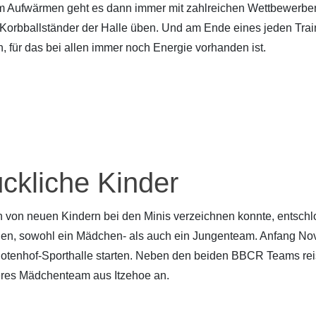
m Aufwärmen geht es dann immer mit zahlreichen Wettbewerben 
Korbballständer der Halle üben. Und am Ende eines jeden Trai
n, für das bei allen immer noch Energie vorhanden ist.
ckliche Kinder
on neuen Kindern bei den Minis verzeichnen konnte, entschlo
lden, sowohl ein Mädchen- als auch ein Jungenteam. Anfang N
s Rotenhof-Sporthalle starten. Neben den beiden BBCR Teams r
res Mädchenteam aus Itzehoe an.