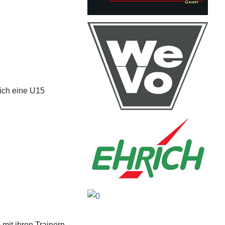
lich eine U15
mit ihren Trainern