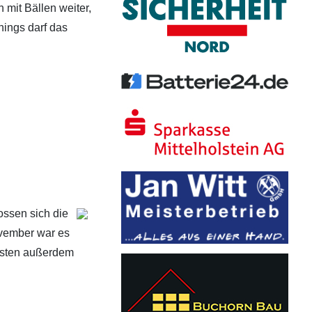
mit Bällen weiter,
nings darf das
ssen sich die
ovember war es
eisten außerdem