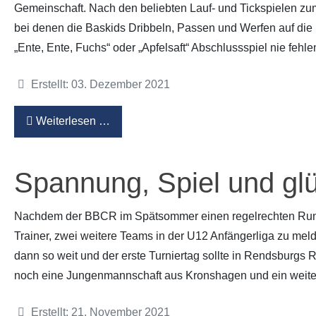
Gemeinschaft. Nach den beliebten Lauf- und Tickspielen zu
bei denen die Baskids Dribbeln, Passen und Werfen auf die 
Partner
Hallenübersicht
„Ente, Ente, Fuchs“ oder „Apfelsaft“ Abschlussspiel nie fehle
Historie
Links zum BVSH u. a.
Details
Erstellt: 03. Dezember 2021
Trainerabrechnung
Weiterlesen …
Rechtliches
Spannung, Spiel und glü
Nachdem der BBCR im Spätsommer einen regelrechten Run v
Trainer, zwei weitere Teams in der U12 Anfängerliga zu me
dann so weit und der erste Turniertag sollte in Rendsburg
noch eine Jungenmannschaft aus Kronshagen und ein weite
Details
Erstellt: 21. November 2021