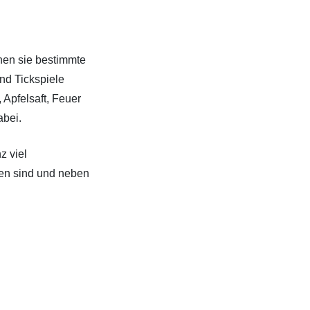
nen sie bestimmte
nd Tickspiele
 Apfelsaft, Feuer
abei.
z viel
men sind und neben