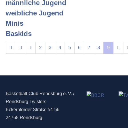
männliche Jugend
weibliche Jugend
Minis
Baskids
1
2
3
4
5
6
7
8
9
Basketball-Club Rendsburg e. V. /
Rendsburg Twisters
Eckernförder Straße 54-56
24768 Rendsburg