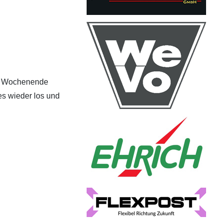
en Wochenende
es wieder los und