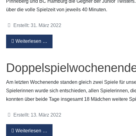
Pinneberg und BC Hamburg die Gegner der Junior Twisters.
über die volle Spielzeit von jeweils 40 Minuten.
Partner
Hallenübersicht
Details
Erstellt: 31. März 2022
Historie
Links zum BVSH u. a.
Weiterlesen …
Trainerabrechnung
Rechtliches
Doppelspielwochenende
Am letzten Wochenende standen gleich zwei Spiele für unse
Spielerinnen wurde sich entschieden, allen Spielerinnen, d
konnten über beide Tage insgesamt 18 Mädchen weitere Spie
Details
Erstellt: 13. März 2022
Weiterlesen …