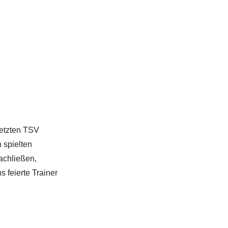
etzten TSV
 spielten
achließen,
 feierte Trainer